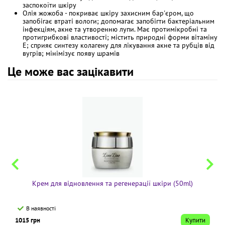
заспокоїти шкіру
Олія жожоба - покриває шкіру захисним бар'єром, що
запобігає втраті вологи; допомагає запобігти бактеріальним
інфекціям, акне та утворенню лупи. Має протимікробні та
протигрибкові властивості; містить природні форми вітаміну
Е; сприяє синтезу колагену для лікування акне та рубців від
вугрів; мінімізує появу шрамів
Це може вас зацікавити
Крем для відновлення та регенерації шкіри (50ml)
В наявності
1015 грн
Купити