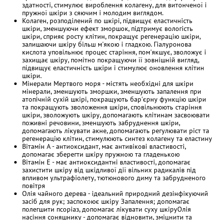
здатності, стимулює вироблення колагену, для витонченої і
пружної шкіри з сяючим і молодим виглядом.
Колаген, розподілений по шкірі, підвищує еластичність
шкіри, зменшуючи ефект зморшок, підтримує вологість
шкіри, сприяє росту клітин, покращує регенерацію шкіри,
залишаючи шкіру більш м'якою і гладкою. Гіалуронова
кислота уповільнює процес старіння, пом'якшує, зволожує і
захищає шкіру, помітно покращуючи її зовнішній вигляд,
підвищує еластичність шкіри і стимулює оновлення клітин
шкіри.
Мінерали Мертвого моря - містять необхідні для шкіри
мінерали, зменшують зморшки, зменшують запалення при
атопічній сухій шкірі, покращують бар'єрну функцію шкіри
та покращують зволоження шкіри, сповільнюють старіння
шкіри, зволожують шкіру, допомагають клітинам засвоювати
поживні речовини, зменшують забруднення шкіри,
допомагають лікувати акне, допомагають регулювати ріст та
регенерацію клітин, стимулюють синтез колагену та еластину
Вітамін А - антиоксидант, має антивікові властивості,
допомагає зберегти шкіру пружною та гладенькою
Вітамін Е - має антиоксидантні властивості, допомагає
захистити шкіру від шкідливої дії вільних радикалів під
впливом ультрафіолету, тютюнового диму та забрудненого
повітря
Олія чайного дерева - ідеальний природний дезінфікуючий
засіб для рук; заспокоює шкіру Запалення; допомагає
полегшити псоріаз, допомагає лікувати суху шкіруОлія
насіння соняшнику - допомагає відновити, зміцнити та