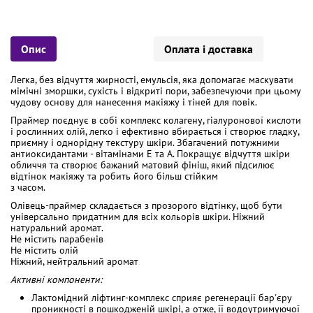
Опис
Оплата і доставка
Легка, без відчуття жирності, емульсія, яка допомагає маскувати
мімічні зморшки, сухість і відкриті пори, забезпечуючи при цьому
чудову основу для нанесення макіяжу і тіней для повік.
Праймер поєднує в собі комплекс колагену, гіалуронової кислоти
і рослинних олій, легко і ефективно вбирається і створює гладку,
приємну і однорідну текстуру шкіри. Збагачений потужними
антиоксидантами - вітамінами Е та А. Покращує відчуття шкіри
обличчя та створює бажаний матовий фініш, який підсилює
відтінок макіяжу та робить його більш стійким
з часом.
Олівець-праймер складається з прозорого відтінку, щоб бути
універсально придатним для всіх кольорів шкіри. Ніжний
натуральний аромат.
Не містить парабенів
Не містить олій
Ніжний, нейтральний аромат
Активні компоненти:
Лактомідний ліфтинг-комплекс сприяє регенерації бар'єру
проникності в пошкодженій шкірі, а отже, її водоутримуючої