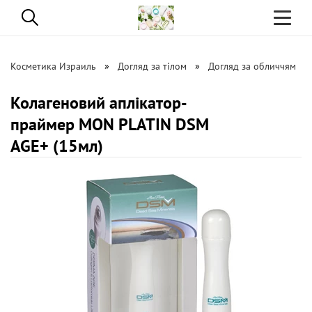
Toggle
navigati
Косметика Израиль
Догляд за тілом
Догляд за обличчям
Колагеновий аплікатор-
праймер MON PLATIN DSM
AGE+ (15мл)